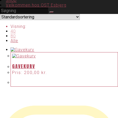
Shop
Velkommen hos OST Esbjerg
Visning:
40
80
Alle
GAVEKURV
Pris:
200,00
kr.