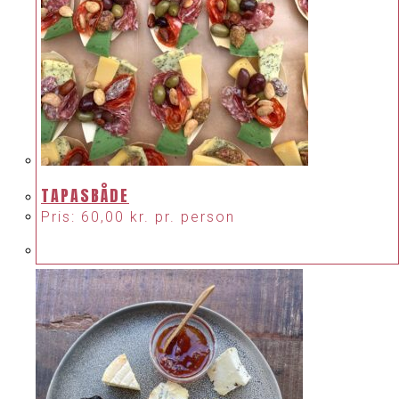
TAPASBÅDE
Pris:
60,00
kr.
pr. person